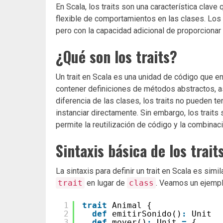
En Scala, los traits son una característica clave
flexible de comportamientos en las clases. Los t
pero con la capacidad adicional de proporcion
¿Qué son los traits?
Un trait en Scala es una unidad de código que 
contener definiciones de métodos abstractos,
diferencia de las clases, los traits no pueden 
instanciar directamente. Sin embargo, los trait
permite la reutilización de código y la combina
Sintaxis básica de los trait
La sintaxis para definir un trait en Scala es simil
trait
en lugar de
class
. Veamos un ejempl
1
trait
Animal {
2
def
emitirSonido()
:
Unit
3
def
mover()
:
Unit 
=
{