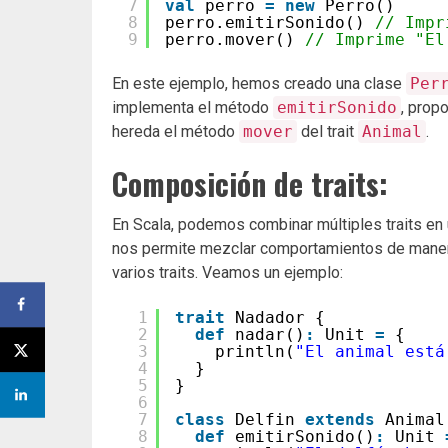
7
val
perro 
=
new
Perro()
8
perro.emitirSonido() 
// Impr
9
perro.mover() 
// Imprime "El
En este ejemplo, hemos creado una clase
Per
implementa el método
emitirSonido
, prop
hereda el método
mover
del trait
Animal
.
Composición de traits:
En Scala, podemos combinar múltiples traits en u
nos permite mezclar comportamientos de manera 
varios traits. Veamos un ejemplo:
1
trait
Nadador {
2
def
nadar()
:
Unit 
=
{
3
println(
"El animal está
4
}
5
}
6
7
class
Delfin 
extends
Animal
8
def
emitirSonido()
:
Unit 