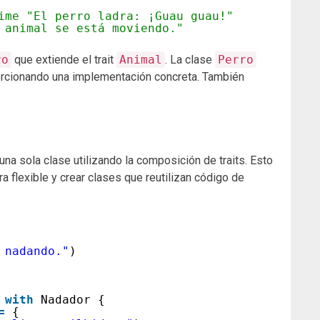
ime "El perro ladra: ¡Guau guau!"
 animal se está moviendo."
ro
que extiende el trait
Animal
. La clase
Perro
orcionando una implementación concreta. También
na sola clase utilizando la composición de traits. Esto
flexible y crear clases que reutilizan código de
 nadando."
)
 
with
Nadador {
=
{