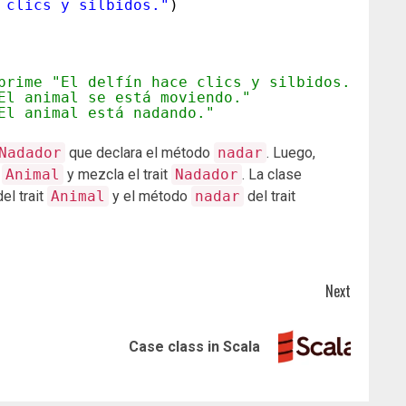
 clics y silbidos."
)
prime "El delfín hace clics y silbidos."
El animal se está moviendo."
El animal está nadando."
Nadador
que declara el método
nadar
. Luego,
t
Animal
y mezcla el trait
Nadador
. La clase
el trait
Animal
y el método
nadar
del trait
Next
Previous
Next
Case class in Scala
post:
post: