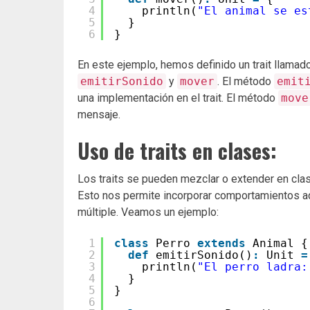
4
println(
"El animal se es
5
}
6
}
En este ejemplo, hemos definido un trait llamad
emitirSonido
y
mover
. El método
emit
una implementación en el trait. El método
move
mensaje.
Uso de traits en clases:
Los traits se pueden mezclar o extender en clas
Esto nos permite incorporar comportamientos ad
múltiple. Veamos un ejemplo:
1
class
Perro 
extends
Animal {
2
def
emitirSonido()
:
Unit 
=
3
println(
"El perro ladra:
4
}
5
}
6