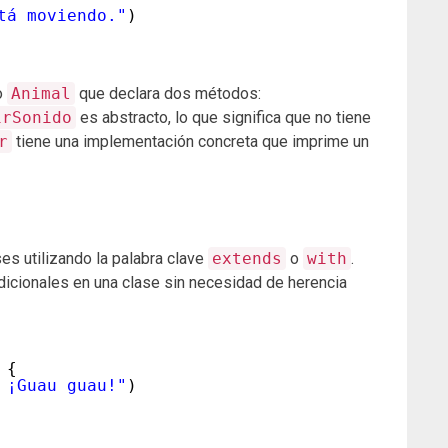
tá moviendo."
)
o
Animal
que declara dos métodos:
irSonido
es abstracto, lo que significa que no tiene
r
tiene una implementación concreta que imprime un
es utilizando la palabra clave
extends
o
with
.
icionales en una clase sin necesidad de herencia
{
 ¡Guau guau!"
)