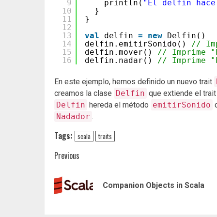
9
println(
"El delfín hace
10
}
11
}
12
13
val
delfin 
=
new
Delfin()
14
delfin.emitirSonido() 
// Im
15
delfin.mover() 
// Imprime "
16
delfin.nadar() 
// Imprime "
En este ejemplo, hemos definido un nuevo trait
creamos la clase
Delfin
que extiende el trai
Delfin
hereda el método
emitirSonido
d
Nadador
.
Tags:
scala
traits
Post
Previous
navigation
Companion Objects in Scala